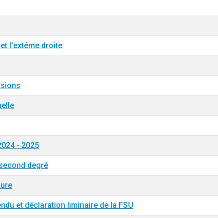
et l'extême droite
ssions
elle
 2024 - 2025
 second degré
ture
du et déclaration liminaire de la FSU