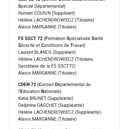
S
pécial Départemental)
Romain COUSIN (Suppléant)
Hélène LACHENDROWIECZ (Titulaire)
Alexis MARGANNE (Titulaire)
FS SSCT 72
(
F
ormation
S
pécialisée
S
anté
S
écurité et
C
onditions de
T
ravail)
Laurent BLANCS (Suppléant)
Hélène LACHENDROWIECZ (Titulaire,
Secrétaire de la FS SSCT72)
Alexis MARGANNE (Titulaire)
CDEN 72
(
C
onseil
D
épartemental de
l’
E
ducation
N
ationale)
Katia BRUNET (Suppléante)
Delphine GASCHET (Suppléante)
Hélène LACHENDROWIECZ (Suppléante)
Alexis MARGANNE (Titulaire)