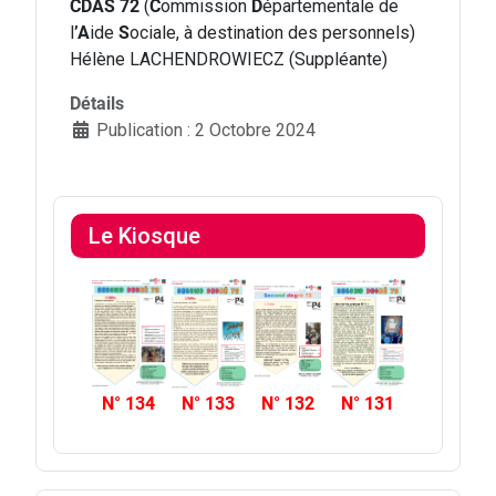
CDAS 72
(
C
ommission
D
épartementale de
l
’A
ide
S
ociale, à destination des personnels)
Hélène LACHENDROWIECZ (Suppléante)
Détails
Publication : 2 Octobre 2024
Le Kiosque
N° 134
N° 133
N° 132
N° 131