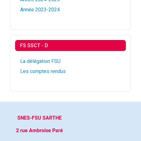
Année 2023-2024
FS SSCT - D
La délégation FSU
Les comptes rendus
SNES-FSU SARTHE
2 rue Ambroise Paré